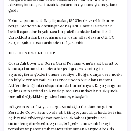
oluşmuş kumtaşı ve bazalt kayalarının oyulmasıyla meydana
geldi.
Yolun yapımına ait ilk çalışmalar, 1950’lerde yerel halkın ve
bölge liderlerinin öncülüğünde başladı. Basit el aletleri ve
belirli aşamalarda yalnızca bir paletli traktör kullanılarak
gerçekleştirilen kazı çalışmaları, uzun yıllar devam etti. SC-
370, 19 Şubat 1980 tarihinde trafiğe açıldı.
JELOJİK ZENGİNLİKLER
Güzergah boyunca, Serra Geral Formasyonu’na ait bazalt ve
kumtaşı katmanları, adeta bir jeoloji ders kitabı gibi
ziyaretçilerin gözleri önüne seriliyor. Bölge, dünya üzerindeki
en büyük yer altı tatlı su rezervlerinden biri olan Guarani
Akiferi ile bağlantılı oluşumları da barındırıyor. Kaya yarığının
açılmasının ardından, kıyı ile plato arasındaki hava akışında
önemli değişiklikler gözlemlenmeye başladı.
Bölgenin ismi, “Beyaz Karga Sıradağları” anlamına gelen
Serra do Corvo Branco olarak biliniyor; ancak aslında bu isim,
açık renkli tüyleriyle tanınan kral akbabası (urubu-rei)
türünden gelmektedir. Ayrıca, bölgede cam zeminli seyir
terasları ve panoramik manzaralar sunan Parque Altos da