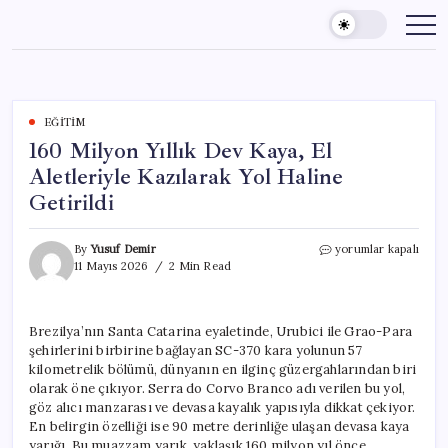
Skip
to
content
EĞITIM
160 Milyon Yıllık Dev Kaya, El
Aletleriyle Kazılarak Yol Haline
Getirildi
160
By
Yusuf Demir
yorumlar kapalı
Milyon
11 Mayıs 2026
2 Min Read
Yıllık
Dev
Kaya,
Brezilya’nın Santa Catarina eyaletinde, Urubici ile Grao-Para
El
şehirlerini birbirine bağlayan SC-370 kara yolunun 57
Aletleriyle
Kazılarak
kilometrelik bölümü, dünyanın en ilginç güzergahlarından biri
Yol
olarak öne çıkıyor. Serra do Corvo Branco adı verilen bu yol,
Haline
göz alıcı manzarası ve devasa kayalık yapısıyla dikkat çekiyor.
Getirildi
En belirgin özelliği ise 90 metre derinliğe ulaşan devasa kaya
için
yarığı. Bu muazzam yarık, yaklaşık 160 milyon yıl önce