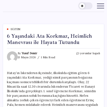
Skip
to
content
EĞITIM
6 Yaşındaki Ata Korkmaz, Heimlich
Manevrası ile Hayata Tutundu
6
By
Yusuf Demir
yorumlar kapalı
Yaşındaki
13 Mayıs 2026
1 Min Read
Ata
Korkmaz,
Heimlich
Hatay’ın İskenderun ilçesinde, ilkokulda eğitim gören 6
Manevrası
yaşındaki Ata Korkmaz, yediği simit parçasının boğazına
ile
Hayata
kaçması sonucu tehlikeli bir durumla karşılaştı. Olay, 22
Tutundu
Nisan’da saat 12.30 civarında İskenderun Ticaret ve Sanayi
için
İlkokulu’nda gerçekleşti. 1. sınıf öğrencisi Korkmaz, simidin
bir parçasının soluk borusuna kaçtığını hissetti. Nefes
almakta zorluk çeken öğrenciyi fark eden öğretmeni Erinç
Pala, hemen müdahale ederek Heimlich manevrasını uyguladı