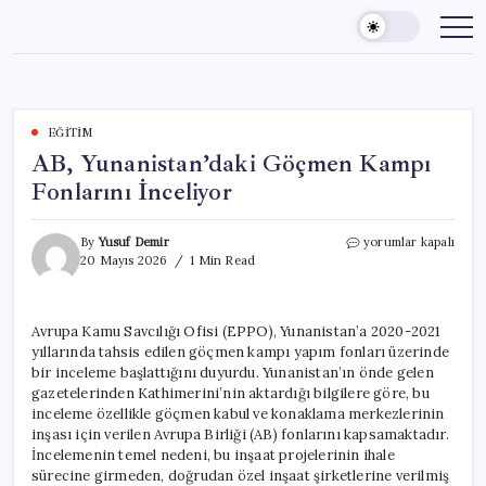
Skip
to
content
EĞITIM
AB, Yunanistan’daki Göçmen Kampı
Fonlarını İnceliyor
AB,
By
Yusuf Demir
yorumlar kapalı
Yunanistan’daki
20 Mayıs 2026
1 Min Read
Göçmen
Kampı
Fonlarını
Avrupa Kamu Savcılığı Ofisi (EPPO), Yunanistan’a 2020-2021
İnceliyor
yıllarında tahsis edilen göçmen kampı yapım fonları üzerinde
için
bir inceleme başlattığını duyurdu. Yunanistan’ın önde gelen
gazetelerinden Kathimerini’nin aktardığı bilgilere göre, bu
inceleme özellikle göçmen kabul ve konaklama merkezlerinin
inşası için verilen Avrupa Birliği (AB) fonlarını kapsamaktadır.
İncelemenin temel nedeni, bu inşaat projelerinin ihale
sürecine girmeden, doğrudan özel inşaat şirketlerine verilmiş