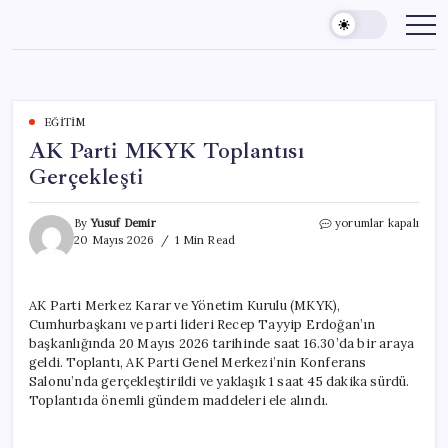
Skip
to
content
EĞITIM
AK Parti MKYK Toplantısı
Gerçekleşti
AK
By
Yusuf Demir
yorumlar kapalı
Parti
20 Mayıs 2026
1 Min Read
MKYK
Toplantısı
Gerçekleşti
AK Parti Merkez Karar ve Yönetim Kurulu (MKYK),
için
Cumhurbaşkanı ve parti lideri Recep Tayyip Erdoğan’ın
başkanlığında 20 Mayıs 2026 tarihinde saat 16.30’da bir araya
geldi. Toplantı, AK Parti Genel Merkezi’nin Konferans
Salonu’nda gerçekleştirildi ve yaklaşık 1 saat 45 dakika sürdü.
Toplantıda önemli gündem maddeleri ele alındı.