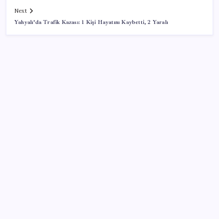
Next
Yahyalı’da Trafik Kazası: 1 Kişi Hayatını Kaybetti, 2 Yaralı
SON YAZILAR
Artık çalışan primi tazminata yansıyacak
Cezaevlerinde iğne atsan yere düşmez
Yargıtay’dan kritik karar: SGK emekliye faiz
ödeyecek!
Copilot için radikal karar: Microsoft logoyu
değiştiriyor!