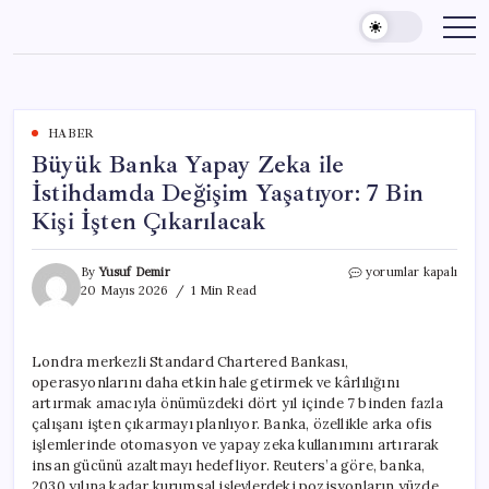
Skip
to
content
HABER
Büyük Banka Yapay Zeka ile
İstihdamda Değişim Yaşatıyor: 7 Bin
Kişi İşten Çıkarılacak
Büyük
By
Yusuf Demir
yorumlar kapalı
Banka
20 Mayıs 2026
1 Min Read
Yapay
Zeka
ile
Londra merkezli Standard Chartered Bankası,
İstihdamda
operasyonlarını daha etkin hale getirmek ve kârlılığını
Değişim
Yaşatıyor:
artırmak amacıyla önümüzdeki dört yıl içinde 7 binden fazla
7
çalışanı işten çıkarmayı planlıyor. Banka, özellikle arka ofis
Bin
işlemlerinde otomasyon ve yapay zeka kullanımını artırarak
Kişi
insan gücünü azaltmayı hedefliyor. Reuters’a göre, banka,
İşten
2030 yılına kadar kurumsal işlevlerdeki pozisyonların yüzde