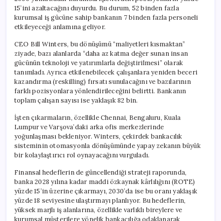
Çıkarılacak
15’ini azaltacağını duyurdu. Bu durum, 52 binden fazla
için
kurumsal iş gücüne sahip bankanın 7 binden fazla personeli
etkileyeceği anlamına geliyor.
CEO Bill Winters, bu dönüşümü “maliyetleri kısmaktan”
ziyade, bazı alanlarda “daha az katma değer sunan insan
gücünün teknoloji ve yatırımlarla değiştirilmesi” olarak
tanımladı. Ayrıca etkilenebilecek çalışanlara yeniden beceri
kazandırma (reskilling) fırsatı sunulacağını ve bazılarının
farklı pozisyonlara yönlendirileceğini belirtti. Bankanın
toplam çalışan sayısı ise yaklaşık 82 bin.
İşten çıkarmaların, özellikle Chennai, Bengaluru, Kuala
Lumpur ve Varşova’daki arka ofis merkezlerinde
yoğunlaşması bekleniyor. Winters, çekirdek bankacılık
sisteminin otomasyonla dönüşümünde yapay zekanın büyük
bir kolaylaştırıcı rol oynayacağını vurguladı.
Finansal hedeflerin de güncellendiği strateji raporunda,
banka 2028 yılına kadar maddi özkaynak kârlılığını (ROTE)
yüzde 15’in üzerine çıkarmayı, 2030’da ise bu oranı yaklaşık
yüzde 18 seviyesine ulaştırmayı planlıyor. Bu hedeflerin,
yüksek marjlı iş alanlarına, özellikle varlıklı bireylere ve
kurumsal müşterilere yönelik bankacılığa odaklanarak