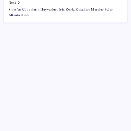
Next
Sivas’ta Çobanların Hayvanları İçin Zorlu Koşullar: Meralar Sular
Altında Kaldı
SON YAZILAR
Artık çalışan primi tazminata yansıyacak
Cezaevlerinde iğne atsan yere düşmez
Yargıtay’dan kritik karar: SGK emekliye faiz
ödeyecek!
Copilot için radikal karar: Microsoft logoyu