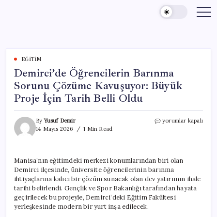
Skip
to
content
EĞITIM
Demirci’de Öğrencilerin Barınma
Sorunu Çözüme Kavuşuyor: Büyük
Proje İçin Tarih Belli Oldu
Demirci’de
By
Yusuf Demir
yorumlar kapalı
Öğrencilerin
14 Mayıs 2026
1 Min Read
Barınma
Sorunu
Çözüme
Manisa’nın eğitimdeki merkezi konumlarından biri olan
Kavuşuyor:
Demirci ilçesinde, üniversite öğrencilerinin barınma
Büyük
Proje
ihtiyaçlarına kalıcı bir çözüm sunacak olan dev yatırımın ihale
İçin
tarihi belirlendi. Gençlik ve Spor Bakanlığı tarafından hayata
Tarih
geçirilecek bu projeyle, Demirci’deki Eğitim Fakültesi
Belli
yerleşkesinde modern bir yurt inşa edilecek.
Oldu