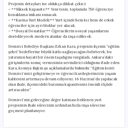
için
Projenin detayları ise oldukça dikkat çekici:
– **Yüksek Kapasite:** Yeni tesis, toplamda 750 öğrenciye
konaklama imkanı sunacak.
– **Karma Yurt Modeli:** Yurt içinde hem kız hem de erkek
öğrenciler için ayrı bloklar yer alacak.
– **Sosyal Donatılar:** Öğrencilerin sosyal yaşamlarını
destekleyecek modern alanlar da inşa edilecek.
Demirci Belediye Başkanı Erkan Kara, projenin ilçenin “eğitim
şehri” hedeflerine büyük katkı sağlayacağını belirterek, bu
yatırımın hayati bir önem taşıdığını vurguladı. Ankara’daki
girişimlerin sonuç vermesinin sevindirici olduğunu ifade eden
Kara, konuya ilişkin şu açıklamalarda bulundu: “Eğitim kenti
Demirci’mizi geliştirmeye ve öğrenci kardeşlerimizin yaşam
kalitesini artırmaya devam ediyoruz. 16 Haziran’da yapılacak
olan ihale, ilçemizdeki barınma kapasitesini önemli ölçüde
artıracaktır.”
Demirci’nin geleceğine değer katması beklenen yurt
projesinin ihale sürecinin ardından hızla inşa sürecine
geçmesi planlanıyor.