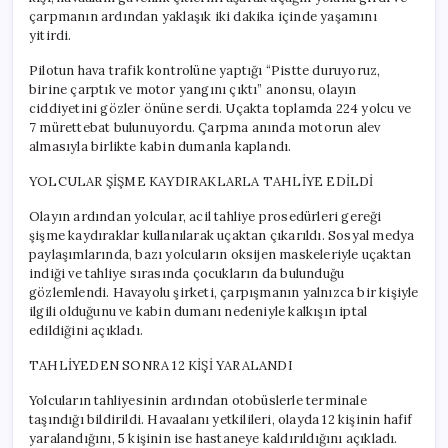
Edildi
çarpmanın ardından yaklaşık iki dakika içinde yaşamını
için
yitirdi.
Pilotun hava trafik kontrolüne yaptığı “Pistte duruyoruz,
birine çarptık ve motor yangını çıktı” anonsu, olayın
ciddiyetini gözler önüne serdi. Uçakta toplamda 224 yolcu ve
7 mürettebat bulunuyordu. Çarpma anında motorun alev
almasıyla birlikte kabin dumanla kaplandı.
YOLCULAR ŞİŞME KAYDIRAKLARLA TAHLİYE EDİLDİ
Olayın ardından yolcular, acil tahliye prosedürleri gereği
şişme kaydıraklar kullanılarak uçaktan çıkarıldı. Sosyal medya
paylaşımlarında, bazı yolcuların oksijen maskeleriyle uçaktan
indiği ve tahliye sırasında çocukların da bulunduğu
gözlemlendi. Havayolu şirketi, çarpışmanın yalnızca bir kişiyle
ilgili olduğunu ve kabin dumanı nedeniyle kalkışın iptal
edildiğini açıkladı.
TAHLİYEDEN SONRA 12 KİŞİ YARALANDI
Yolcuların tahliyesinin ardından otobüslerle terminale
taşındığı bildirildi. Havaalanı yetkilileri, olayda 12 kişinin hafif
yaralandığını, 5 kişinin ise hastaneye kaldırıldığını açıkladı.