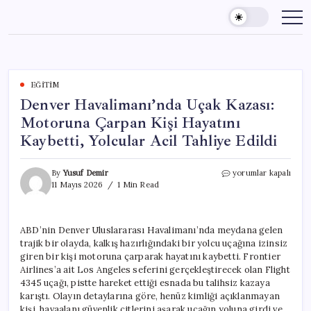
Skip
to
content
EĞITIM
Denver Havalimanı’nda Uçak Kazası:
Motoruna Çarpan Kişi Hayatını
Kaybetti, Yolcular Acil Tahliye Edildi
Denver
By
Yusuf Demir
yorumlar kapalı
Havalimanı’nda
11 Mayıs 2026
1 Min Read
Uçak
Kazası:
Motoruna
ABD’nin Denver Uluslararası Havalimanı’nda meydana gelen
Çarpan
trajik bir olayda, kalkış hazırlığındaki bir yolcu uçağına izinsiz
Kişi
Hayatını
giren bir kişi motoruna çarparak hayatını kaybetti. Frontier
Kaybetti,
Airlines’a ait Los Angeles seferini gerçekleştirecek olan Flight
Yolcular
4345 uçağı, pistte hareket ettiği esnada bu talihsiz kazaya
Acil
karıştı. Olayın detaylarına göre, henüz kimliği açıklanmayan
Tahliye
kişi, havaalanı güvenlik çitlerini aşarak uçağın yoluna girdi ve