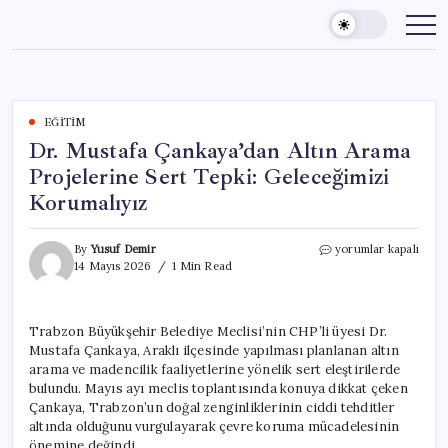
Skip
to
content
EĞITIM
Dr. Mustafa Çankaya’dan Altın Arama
Projelerine Sert Tepki: Geleceğimizi
Korumalıyız
Dr.
By
Yusuf Demir
yorumlar kapalı
Mustafa
14 Mayıs 2026
1 Min Read
Çankaya’dan
Altın
Arama
Trabzon Büyükşehir Belediye Meclisi’nin CHP’li üyesi Dr.
Projelerine
Mustafa Çankaya, Araklı ilçesinde yapılması planlanan altın
Sert
Tepki:
arama ve madencilik faaliyetlerine yönelik sert eleştirilerde
Geleceğimizi
bulundu. Mayıs ayı meclis toplantısında konuya dikkat çeken
Korumalıyız
Çankaya, Trabzon’un doğal zenginliklerinin ciddi tehditler
için
altında olduğunu vurgulayarak çevre koruma mücadelesinin
önemine değindi.