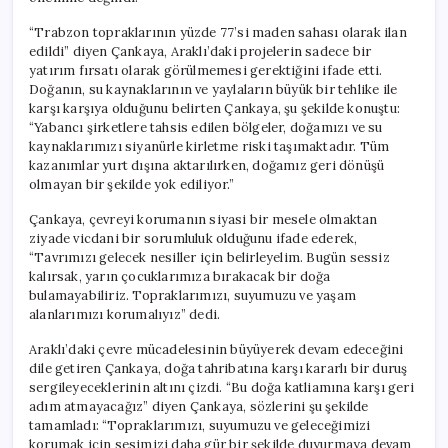
“Trabzon topraklarının yüzde 77’si maden sahası olarak ilan
edildi” diyen Çankaya, Araklı’daki projelerin sadece bir
yatırım fırsatı olarak görülmemesi gerektiğini ifade etti.
Doğanın, su kaynaklarının ve yaylaların büyük bir tehlike ile
karşı karşıya olduğunu belirten Çankaya, şu şekilde konuştu:
“Yabancı şirketlere tahsis edilen bölgeler, doğamızı ve su
kaynaklarımızı siyanürle kirletme riski taşımaktadır. Tüm
kazanımlar yurt dışına aktarılırken, doğamız geri dönüşü
olmayan bir şekilde yok ediliyor.”
Çankaya, çevreyi korumanın siyasi bir mesele olmaktan
ziyade vicdani bir sorumluluk olduğunu ifade ederek,
“Tavrımızı gelecek nesiller için belirleyelim. Bugün sessiz
kalırsak, yarın çocuklarımıza bırakacak bir doğa
bulamayabiliriz. Topraklarımızı, suyumuzu ve yaşam
alanlarımızı korumalıyız” dedi.
Araklı’daki çevre mücadelesinin büyüyerek devam edeceğini
dile getiren Çankaya, doğa tahribatına karşı kararlı bir duruş
sergileyeceklerinin altını çizdi. “Bu doğa katliamına karşı geri
adım atmayacağız” diyen Çankaya, sözlerini şu şekilde
tamamladı: “Topraklarımızı, suyumuzu ve geleceğimizi
korumak için sesimizi daha gür bir şekilde duyurmaya devam