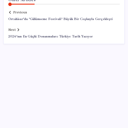
Previous
Ortahisar’da ‘Gülümseme Festivali’ Büyük Bir Coşkuyla Gerçekleşti
Next
2026’nın En Güçlü Donanmaları: Türkiye Tarih Yazıyor
SON YAZILAR
250 milyar $’lık Kerkük ortaklığı
Oyun Laptop’unda Soğutma Sistemi Rehberi