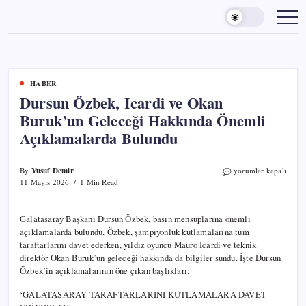
Skip
to
content
HABER
Dursun Özbek, Icardi ve Okan
Buruk’un Geleceği Hakkında Önemli
Açıklamalarda Bulundu
Yusuf Demir
Dursun
By
yorumlar kapalı
Özbek,
11 Mayıs 2026
1 Min Read
Icardi
ve
Okan
Galatasaray Başkanı Dursun Özbek, basın mensuplarına önemli
Buruk’un
açıklamalarda bulundu. Özbek, şampiyonluk kutlamalarına tüm
Geleceği
taraftarlarını davet ederken, yıldız oyuncu Mauro Icardi ve teknik
Hakkında
direktör Okan Buruk’un geleceği hakkında da bilgiler sundu. İşte Dursun
Önemli
Özbek’in açıklamalarının öne çıkan başlıkları:
Açıklamalarda
Bulundu
‘GALATASARAY TARAFTARLARINI KUTLAMALARA DAVET
için