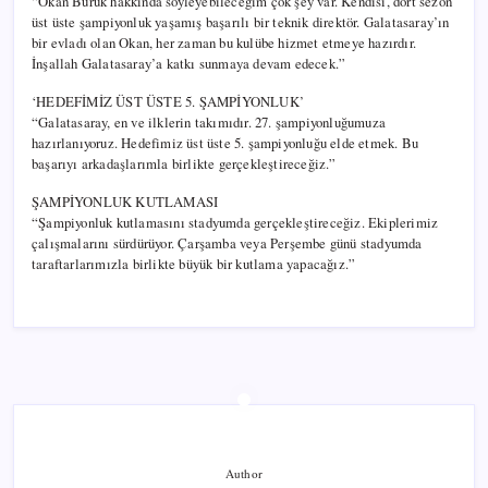
“Okan Buruk hakkında söyleyebileceğim çok şey var. Kendisi, dört sezon
üst üste şampiyonluk yaşamış başarılı bir teknik direktör. Galatasaray’ın
bir evladı olan Okan, her zaman bu kulübe hizmet etmeye hazırdır.
İnşallah Galatasaray’a katkı sunmaya devam edecek.”
‘HEDEFİMİZ ÜST ÜSTE 5. ŞAMPİYONLUK’
“Galatasaray, en ve ilklerin takımıdır. 27. şampiyonluğumuza
hazırlanıyoruz. Hedefimiz üst üste 5. şampiyonluğu elde etmek. Bu
başarıyı arkadaşlarımla birlikte gerçekleştireceğiz.”
ŞAMPİYONLUK KUTLAMASI
“Şampiyonluk kutlamasını stadyumda gerçekleştireceğiz. Ekiplerimiz
çalışmalarını sürdürüyor. Çarşamba veya Perşembe günü stadyumda
taraftarlarımızla birlikte büyük bir kutlama yapacağız.”
Author