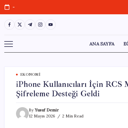
Skip
-
to
content
https://www.facebook.com/
https://twitter.com/
https://t.me/
https://www.instagram.com/
https://youtube.com/
ANA SAYFA
E
EKONOMI
iPhone Kullanıcıları İçin RCS M
Şifreleme Desteği Geldi
By
Yusuf Demir
12 Mayıs 2026
2 Min Read