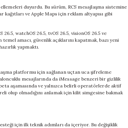
Mesajlarda
üncellemeleri duyurdu. Bu sürüm, RCS mesajlaşma sistemine
Güvenlik
r kağıtları ve Apple Maps için reklam altyapısı gibi
Artışı:
Şifreleme
Desteği
S 26.5, watchOS 26.5, tvOS 26.5, visionOS 26.5 ve
Geldi
 temel amacı, güvenlik açıklarını kapatmak, bazı yeni
için
hazırlık yapmaktı.
jlaşma platformu için sağlanan uçtan uca şifreleme
 baloncuklu mesajlarında da iMessage benzeri bir gizlilik
 beta aşamasında ve yalnızca belirli operatörlerde aktif
eli olup olmadığını anlamak için kilit simgesine bakmak
eği için ilk teknik adımları da içeriyor. Bu değişiklik