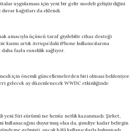
alar uygulaması için yeni bir gelir modeli geliştirdiğini
 duvar kağıtları da eklendi.
k amacıyla üçüncü taraf giyilebilir cihaz desteği
 bir kısmı artık Avrupa’daki iPhone kullanıcılarına
daha fazla esneklik sağlıyor.
nesli için önemli güncellemelerden biri olması bekleniyor.
mleri gelecek ay düzenlenecek WWDC etkinliğinde
i yeni Siri sürümü ise henüz netlik kazanmadı. Şirket,
ini kullanacağını duyurmuş olsa da, şimdiye kadar belirgin
e gündeme gelmişti, ancak hâlâ kullanıcılarla buluşmadı.