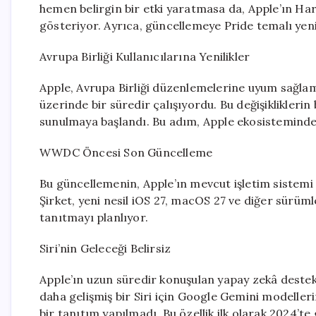
hemen belirgin bir etki yaratmasa da, Apple’ın Harit
gösteriyor. Ayrıca, güncellemeye Pride temalı yeni
Avrupa Birliği Kullanıcılarına Yenilikler
Apple, Avrupa Birliği düzenlemelerine uyum sağlama
üzerinde bir süredir çalışıyordu. Bu değişikliklerin
sunulmaya başlandı. Bu adım, Apple ekosisteminde 
WWDC Öncesi Son Güncelleme
Bu güncellemenin, Apple’ın mevcut işletim sistemi 
Şirket, yeni nesil iOS 27, macOS 27 ve diğer sürü
tanıtmayı planlıyor.
Siri’nin Geleceği Belirsiz
Apple’ın uzun süredir konuşulan yapay zekâ destekl
daha gelişmiş bir Siri için Google Gemini modeller
bir tanıtım yapılmadı. Bu özellik ilk olarak 2024’t