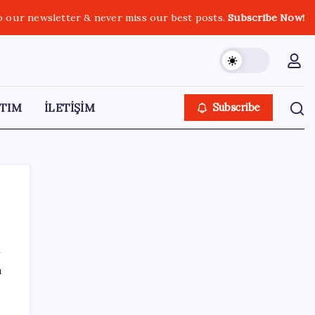
o our newsletter & never miss our best posts.
Subscribe Now!
TIM
İLETİŞİM
Subscribe
SON YAZILAR
ı
250 milyar $’lık Kerkük ortaklığı