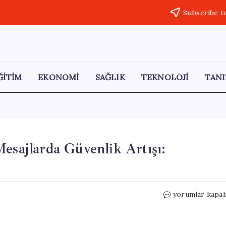
Subscribe t
ĞİTİM
EKONOMİ
SAĞLIK
TEKNOLOJİ
TANI
esajlarda Güvenlik Artışı:
iPhone
yorumlar kapal
Kullanıcıları
İçin
RCS