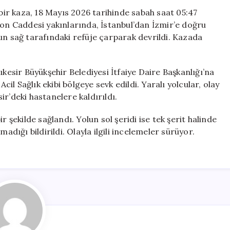
Devrildi:
ir kaza, 18 Mayıs 2026 tarihinde sabah saat 05:47
25
yon Caddesi yakınlarında, İstanbul’dan İzmir’e doğru
Yolcunun
un sağ tarafındaki refüje çarparak devrildi. Kazada
Yaralandığı
Kaza
için
ıkesir Büyükşehir Belediyesi İtfaiye Daire Başkanlığı’na
cil Sağlık ekibi bölgeye sevk edildi. Yaralı yolcular, olay
r’deki hastanelere kaldırıldı.
r şekilde sağlandı. Yolun sol şeridi ise tek şerit halinde
adığı bildirildi. Olayla ilgili incelemeler sürüyor.