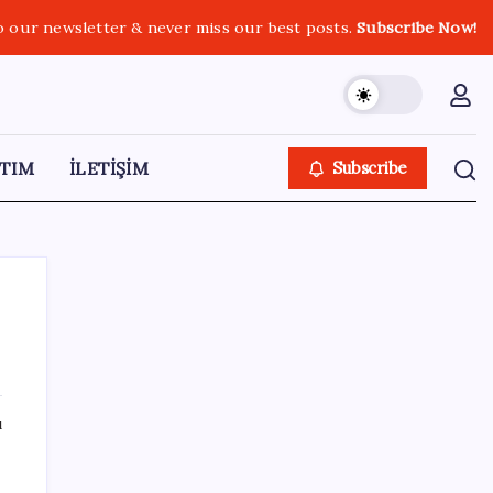
o our newsletter & never miss our best posts.
Subscribe Now!
TIM
İLETİŞİM
Subscribe
SON YAZILAR
ı
Kapadokya’da dededen toruna uzanan
hikâye: 136 kovanla bal markası kurdu