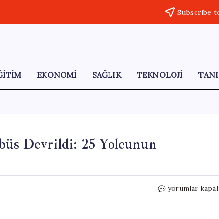
Subscribe t
ĞİTİM
EKONOMİ
SAĞLIK
TEKNOLOJİ
TANI
büs Devrildi: 25 Yolcunun
İstanbul-
yorumlar kapal
İzmir
Otoyolu’nda
Otobüs