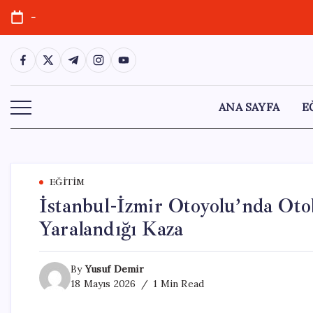
Skip
-
to
content
https://www.facebook.com/
https://twitter.com/
https://t.me/
https://www.instagram.com/
https://youtube.com/
ANA SAYFA
E
EĞITIM
İstanbul-İzmir Otoyolu’nda Oto
Yaralandığı Kaza
By
Yusuf Demir
18 Mayıs 2026
1 Min Read