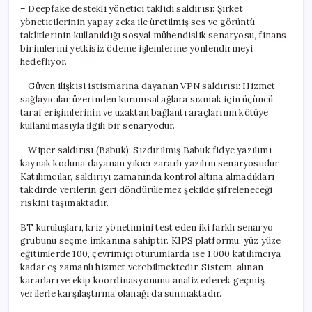
– Deepfake destekli yönetici taklidi saldırısı: Şirket
yöneticilerinin yapay zeka ile üretilmiş ses ve görüntü
taklitlerinin kullanıldığı sosyal mühendislik senaryosu, finans
birimlerini yetkisiz ödeme işlemlerine yönlendirmeyi
hedefliyor.
– Güven ilişkisi istismarına dayanan VPN saldırısı: Hizmet
sağlayıcılar üzerinden kurumsal ağlara sızmak için üçüncü
taraf erişimlerinin ve uzaktan bağlantı araçlarının kötüye
kullanılmasıyla ilgili bir senaryodur.
– Wiper saldırısı (Babuk): Sızdırılmış Babuk fidye yazılımı
kaynak koduna dayanan yıkıcı zararlı yazılım senaryosudur.
Katılımcılar, saldırıyı zamanında kontrol altına almadıkları
takdirde verilerin geri döndürülemez şekilde şifreleneceği
riskini taşımaktadır.
BT kuruluşları, kriz yönetimini test eden iki farklı senaryo
grubunu seçme imkanına sahiptir. KIPS platformu, yüz yüze
eğitimlerde 100, çevrimiçi oturumlarda ise 1.000 katılımcıya
kadar eş zamanlı hizmet verebilmektedir. Sistem, alınan
kararları ve ekip koordinasyonunu analiz ederek geçmiş
verilerle karşılaştırma olanağı da sunmaktadır.