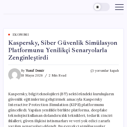
Skip
to
content
EKONOMI
Kaspersky, Siber Güvenlik Simülasyon
Platformunu Yenilikçi Senaryolarla
Zenginleştirdi
Kaspersky,
By
Yusuf Demir
yorumlar kapalı
Siber
18 Mayıs 2026
2 Min Read
Güvenlik
Simülasyon
Platformunu
Kaspersky, bilgi teknolojileri (BT) sektöründeki kuruluşların
Yenilikçi
güvenlik eğitimlerini geliştirmek amacıyla Kaspersky
Senaryolarla
Zenginleştirdi
Interactive Protection Simulation (KIPS) platformunu
için
güncelledi. Yapılan yenilikle birlikte platforma, deepfake
teknolojisi kullanan dolandırıcılık teknikleri, tedarik zinciri
ihlalleri, güven ilişkisi istismarları ve veri yok edici zararlı
yazılım senaryoları eklendi. Bu gerçekçi simülasyonlar