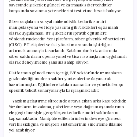
sayesinde şirketler, güncel ve karmaşık siber tehditler
karşısında savunma yeteneklerini test etme fırsatı buluyor.
Siber suçluların sosyal mühendislik, tedarik zinciri
manipülasyonu ve fidye yazılımı gibi taktikleri eş zamanlı
olarak uygulaması, BT şirketlerini pratik eğitimlere
yönlendirmektedir. Yeni platform, siber güvenlik yöneticileri
(CISO), BT ekipleri ve üst yönetim arasında işbirliğini
artırmak amacıyla tasarlandı. Katılımcılar, kriz anlarında
siber saldırıların operasyonel ve ticari sonuçlarını uygulamalı
olarak deneyimleme şansına sahip oluyor.
Platformun güncellenen içeriği, BT sektöründe uzmanların
gözlemlediği modern saldırı yöntemlerine dayanarak
hazırlanmıştır. Eğitimlere katılan uzmanlar ve yöneticiler, şu
spesifik tehdit senaryolarıyla karşılaşmaktadır:
– Yazılım geliştirme sürecinde ortaya çıkan arka kapı tehdidi:
Yazılımların imzalama, paketleme veya dağıtım aşamalarının
ele geçirilmesiyle gerçekleşen tedarik zinciri saldırılarını
kapsamaktadır. Manipüle edilen ürünlerin devreye girmesi,
veri hırsızlığına ve müşteri sistemlerinin zincirleme ihlaline
yol açabiliyor.