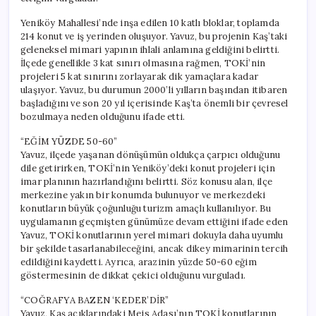
Yeniköy Mahallesi’nde inşa edilen 10 katlı bloklar, toplamda
214 konut ve iş yerinden oluşuyor. Yavuz, bu projenin Kaş’taki
geleneksel mimari yapının ihlali anlamına geldiğini belirtti.
İlçede genellikle 3 kat sınırı olmasına rağmen, TOKİ’nin
projeleri 5 kat sınırını zorlayarak dik yamaçlara kadar
ulaşıyor. Yavuz, bu durumun 2000’li yılların başından itibaren
başladığını ve son 20 yıl içerisinde Kaş’ta önemli bir çevresel
bozulmaya neden olduğunu ifade etti.
“EĞİM YÜZDE 50-60”
Yavuz, ilçede yaşanan dönüşümün oldukça çarpıcı olduğunu
dile getirirken, TOKİ’nin Yeniköy’deki konut projeleri için
imar planının hazırlandığını belirtti. Söz konusu alan, ilçe
merkezine yakın bir konumda bulunuyor ve merkezdeki
konutların büyük çoğunluğu turizm amaçlı kullanılıyor. Bu
uygulamanın geçmişten günümüze devam ettiğini ifade eden
Yavuz, TOKİ konutlarının yerel mimari dokuyla daha uyumlu
bir şekilde tasarlanabileceğini, ancak dikey mimarinin tercih
edildiğini kaydetti. Ayrıca, arazinin yüzde 50-60 eğim
göstermesinin de dikkat çekici olduğunu vurguladı.
“COĞRAFYA BAZEN ‘KEDER’DİR”
Yavuz, Kaş açıklarındaki Meis Adası’nın TOKİ konutlarının