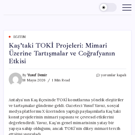
Skip
to
content
EĞITIM
Kaş’taki TOKİ Projeleri: Mimari
Üzerine Tartışmalar ve Coğrafyanın
Etkisi
Kaş’taki
By
Yusuf Demir
yorumlar kapalı
TOKİ
18 Mayıs 2026
1 Min Read
Projeleri:
Mimari
Üzerine
Antalya’nın Kaş ilçesinde TOKİ konutlarına yönelik eleştiriler
Tartışmalar
ve tartışmalar gündeme geldi. Gazeteci Yusuf Yavuz, sosyal
ve
Coğrafyanın
medya platformu X üzerinden yaptığı paylaşımlarla Kaş’taki
Etkisi
konut projelerinin mimari yapısını ve çevresel etkilerini
için
değerlendirdi. Yavuz, Kaş’ın genel mimarisinin yatay bir
yapıya sahip olduğunu, ancak TOKİ’nin dikey mimari tercih
ettiğini vurguladı.