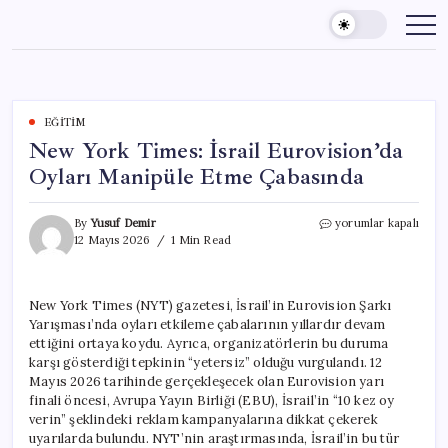
Skip
to
content
EĞITIM
New York Times: İsrail Eurovision’da
Oyları Manipüle Etme Çabasında
New
By
Yusuf Demir
yorumlar kapalı
York
12 Mayıs 2026
1 Min Read
Times:
İsrail
Eurovision’da
New York Times (NYT) gazetesi, İsrail’in Eurovision Şarkı
Oyları
Yarışması’nda oyları etkileme çabalarının yıllardır devam
Manipüle
Etme
ettiğini ortaya koydu. Ayrıca, organizatörlerin bu duruma
Çabasında
karşı gösterdiği tepkinin “yetersiz” olduğu vurgulandı. 12
için
Mayıs 2026 tarihinde gerçekleşecek olan Eurovision yarı
finali öncesi, Avrupa Yayın Birliği (EBU), İsrail’in “10 kez oy
verin” şeklindeki reklam kampanyalarına dikkat çekerek
uyarılarda bulundu. NYT’nin araştırmasında, İsrail’in bu tür