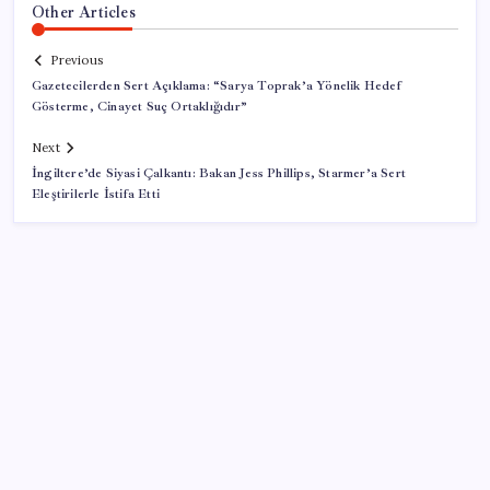
Other Articles
Previous
Gazetecilerden Sert Açıklama: “Sarya Toprak’a Yönelik Hedef
Gösterme, Cinayet Suç Ortaklığıdır”
Next
İngiltere’de Siyasi Çalkantı: Bakan Jess Phillips, Starmer’a Sert
Eleştirilerle İstifa Etti
SON YAZILAR
250 milyar $’lık Kerkük ortaklığı