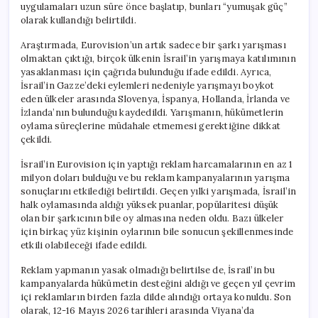
uygulamaları uzun süre önce başlatıp, bunları “yumuşak güç”
olarak kullandığı belirtildi.
Araştırmada, Eurovision’un artık sadece bir şarkı yarışması
olmaktan çıktığı, birçok ülkenin İsrail’in yarışmaya katılımının
yasaklanması için çağrıda bulunduğu ifade edildi. Ayrıca,
İsrail’in Gazze’deki eylemleri nedeniyle yarışmayı boykot
eden ülkeler arasında Slovenya, İspanya, Hollanda, İrlanda ve
İzlanda’nın bulunduğu kaydedildi. Yarışmanın, hükümetlerin
oylama süreçlerine müdahale etmemesi gerektiğine dikkat
çekildi.
İsrail’in Eurovision için yaptığı reklam harcamalarının en az 1
milyon doları bulduğu ve bu reklam kampanyalarının yarışma
sonuçlarını etkilediği belirtildi. Geçen yılki yarışmada, İsrail’in
halk oylamasında aldığı yüksek puanlar, popülaritesi düşük
olan bir şarkıcının bile oy almasına neden oldu. Bazı ülkeler
için birkaç yüz kişinin oylarının bile sonucun şekillenmesinde
etkili olabileceği ifade edildi.
Reklam yapmanın yasak olmadığı belirtilse de, İsrail’in bu
kampanyalarda hükümetin desteğini aldığı ve geçen yıl çevrim
içi reklamların birden fazla dilde alındığı ortaya konuldu. Son
olarak, 12-16 Mayıs 2026 tarihleri arasında Viyana’da