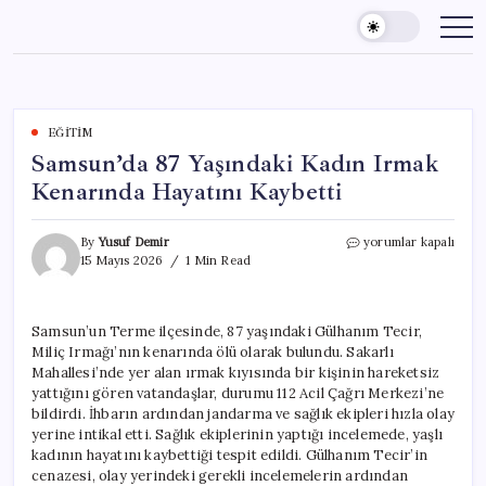
Skip
to
content
EĞITIM
Samsun’da 87 Yaşındaki Kadın Irmak
Kenarında Hayatını Kaybetti
Samsun’da
By
Yusuf Demir
yorumlar kapalı
87
15 Mayıs 2026
1 Min Read
Yaşındaki
Kadın
Irmak
Samsun’un Terme ilçesinde, 87 yaşındaki Gülhanım Tecir,
Kenarında
Miliç Irmağı’nın kenarında ölü olarak bulundu. Sakarlı
Hayatını
Kaybetti
Mahallesi’nde yer alan ırmak kıyısında bir kişinin hareketsiz
için
yattığını gören vatandaşlar, durumu 112 Acil Çağrı Merkezi’ne
bildirdi. İhbarın ardından jandarma ve sağlık ekipleri hızla olay
yerine intikal etti. Sağlık ekiplerinin yaptığı incelemede, yaşlı
kadının hayatını kaybettiği tespit edildi. Gülhanım Tecir’in
cenazesi, olay yerindeki gerekli incelemelerin ardından