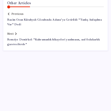
Other Articles
Previous
Rasim Ozan Kütahyalı Gözaltında Adana’ya Getirildi: “Yanlış Anlaşılma
Var” Dedi
Next
Remziye Demirkol: “Kahramanlık hikayeleri yazılmasın, asıl fedakarlık
gazetecilerde”
SON YAZILAR
250 milyar $’lık Kerkük ortaklığı