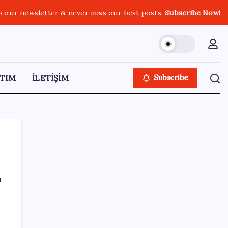
o our newsletter & never miss our best posts.
Subscribe Now!
TIM
İLETİŞİM
Subscribe
ı
SON YAZILAR
250 milyar $’lık Kerkük ortaklığı