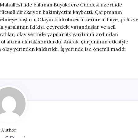
Neden
e Mahallesi’nde bulunan Büyükdere Caddesi üzerinde
Oldu
rücüsü direksiyon hakimiyetini kaybetti. Çarpmanın
için
lmeye başladı. Olayın bildirilmesi üzerine, itfaiye, polis v
da yaralanan iki kişi, çevredeki vatandaşlar ve acil
alılar, olay yerinde yapılan ilk yardımın ardından
trol altına alarak söndürdü. Ancak, çarpmanın etkisiyle
 olay yerinden kaldırıldı. İş yerinde ise önemli maddi
Author