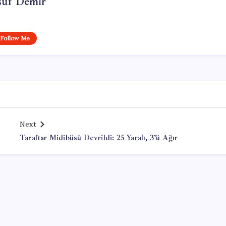
suf Demir
Follow Me
Next
Taraftar Midibüsü Devrildi: 25 Yaralı, 3’ü Ağır
Office Lisans Satın Al