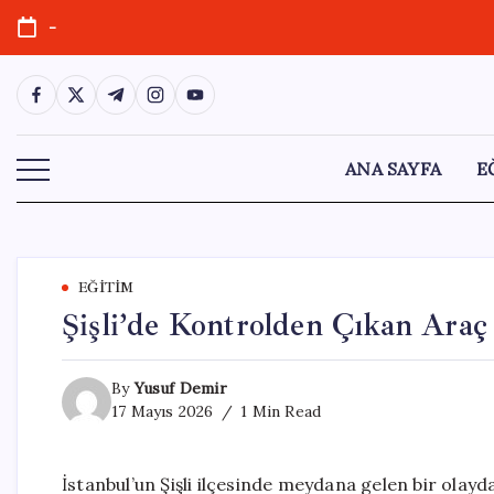
Skip
-
to
content
https://www.facebook.com/
https://twitter.com/
https://t.me/
https://www.instagram.com/
https://youtube.com/
ANA SAYFA
E
EĞITIM
Şişli’de Kontrolden Çıkan Ara
By
Yusuf Demir
17 Mayıs 2026
1 Min Read
İstanbul’un Şişli ilçesinde meydana gelen bir olayd