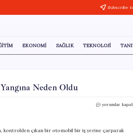
Subscribe t
ĞİTİM
EKONOMİ
SAĞLIK
TEKNOLOJİ
TANI
ç Yangına Neden Oldu
Şişli’de
yorumlar kapal
Kontrolden
Çıkan
Araç
Yangına
a, kontrolden çıkan bir otomobil bir iş yerine çarparak