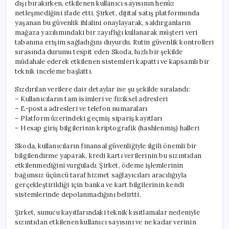
dışı bırakırken, etkilenen kullanıcı sayısının henüz
netleşmediğini ifade etti. Şirket, dijital satış platformunda
yaşanan bu güvenlik ihlalini onaylayarak, saldırganların
mağaza yazılımındaki bir zayıflığı kullanarak müşteri veri
tabanına erişim sağladığını duyurdu. Rutin güvenlik kontrolleri
sırasında durumu tespit eden Skoda, hızlı bir şekilde
müdahale ederek etkilenen sistemleri kapattı ve kapsamlı bir
teknik inceleme başlattı.
Sızdırılan verilere dair detaylar ise şu şekilde sıralandı:
– Kullanıcıların tam isimleri ve fiziksel adresleri
– E-posta adresleri ve telefon numaraları
– Platform üzerindeki geçmiş sipariş kayıtları
– Hesap giriş bilgilerinin kriptografik (hashlenmiş) halleri
Skoda, kullanıcıların finansal güvenliğiyle ilgili önemli bir
bilgilendirme yaparak, kredi kartı verilerinin bu sızıntıdan
etkilenmediğini vurguladı. Şirket, ödeme işlemlerinin
bağımsız üçüncü taraf hizmet sağlayıcıları aracılığıyla
gerçekleştirildiği için banka ve kart bilgilerinin kendi
sistemlerinde depolanmadığını belirtti.
Şirket, sunucu kayıtlarındaki teknik kısıtlamalar nedeniyle
sızıntıdan etkilenen kullanıcı sayısını ve ne kadar verinin