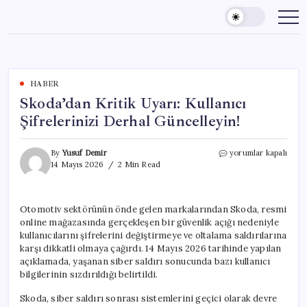
Skip
to
content
HABER
Skoda’dan Kritik Uyarı: Kullanıcı
Şifrelerinizi Derhal Güncelleyin!
Skoda’dan
By
Yusuf Demir
yorumlar kapalı
Kritik
14 Mayıs 2026
2 Min Read
Uyarı:
Kullanıcı
Şifrelerinizi
Otomotiv sektörünün önde gelen markalarından Skoda, resmi
Derhal
online mağazasında gerçekleşen bir güvenlik açığı nedeniyle
Güncelleyin!
için
kullanıcılarını şifrelerini değiştirmeye ve oltalama saldırılarına
karşı dikkatli olmaya çağırdı. 14 Mayıs 2026 tarihinde yapılan
açıklamada, yaşanan siber saldırı sonucunda bazı kullanıcı
bilgilerinin sızdırıldığı belirtildi.
Skoda, siber saldırı sonrası sistemlerini geçici olarak devre