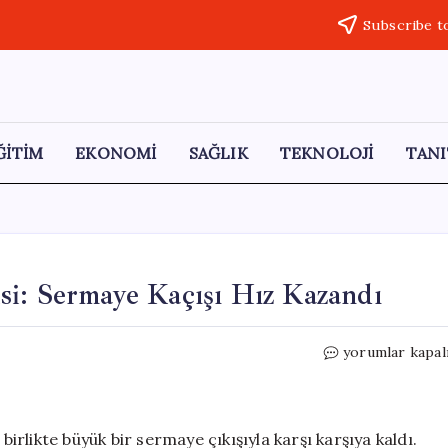
Subscribe t
ĞİTİM
EKONOMİ
SAĞLIK
TEKNOLOJİ
TANI
si: Sermaye Kaçışı Hız Kazandı
Türkiye
yorumlar kapal
Ekonomisinde
Şok
Etkisi:
Sermaye
birlikte büyük bir sermaye çıkışıyla karşı karşıya kaldı.