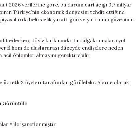
Kaçışı
t 2026 verilerine göre, bu durum cari açığı 9,7 milyar
Hız
bının Türkiye’nin ekonomik dengesini tehdit ettiğine
Kazandı
iyasalarda belirsizlik yarattığını ve yatırımcı güveninin
için
dit ederken, döviz kurlarında da dalgalanmalara yol
 yerel hem de uluslararası düzeyde endişelere neden
acil önlemler almasını gerektirebilir.
e ücretli X üyeleri tarafından görülebilir. Abone olarak
ı Görüntüle
ar * ile işaretlenmiştir