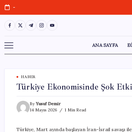
Skip
-
to
content
https://www.facebook.com/
https://twitter.com/
https://t.me/
https://www.instagram.com/
https://youtube.com/
ANA SAYFA
E
HABER
Türkiye Ekonomisinde Şok Etki
By
Yusuf Demir
14 Mayıs 2026
1 Min Read
Türkiye, Mart ayında başlayan İran-İsrail savaşı ile 