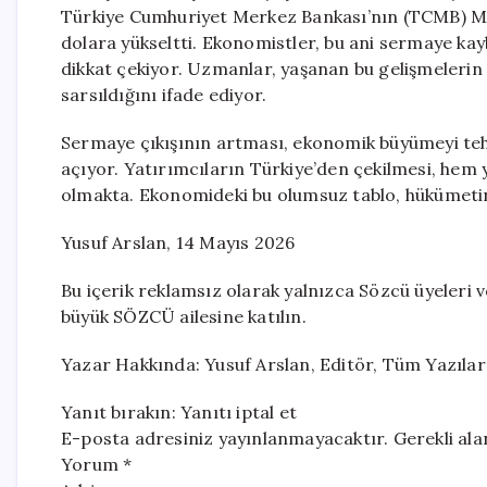
Türkiye Cumhuriyet Merkez Bankası’nın (TCMB) Mar
dolara yükseltti. Ekonomistler, bu ani sermaye kay
dikkat çekiyor. Uzmanlar, yaşanan bu gelişmelerin p
sarsıldığını ifade ediyor.
Sermaye çıkışının artması, ekonomik büyümeyi teh
açıyor. Yatırımcıların Türkiye’den çekilmesi, hem
olmakta. Ekonomideki bu olumsuz tablo, hükümetin 
Yusuf Arslan, 14 Mayıs 2026
Bu içerik reklamsız olarak yalnızca Sözcü üyeleri v
büyük SÖZCÜ ailesine katılın.
Yazar Hakkında: Yusuf Arslan, Editör, Tüm Yazılar
Yanıt bırakın: Yanıtı iptal et
E-posta adresiniz yayınlanmayacaktır. Gerekli alanl
Yorum *