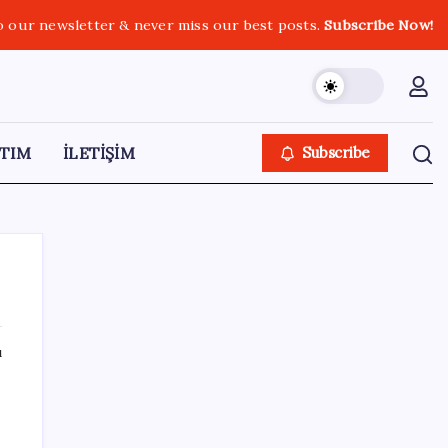
o our newsletter & never miss our best posts.
Subscribe Now!
TIM
İLETİŞİM
Subscribe
ı
SON YAZILAR
ABD tarım dışı istihdam verisinde negatif
sürpriz