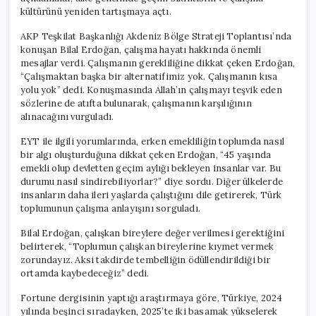
kültürünü yeniden tartışmaya açtı.
AKP Teşkilat Başkanlığı Akdeniz Bölge Strateji Toplantısı’nda
konuşan Bilal Erdoğan, çalışma hayatı hakkında önemli
mesajlar verdi. Çalışmanın gerekliliğine dikkat çeken Erdoğan,
“Çalışmaktan başka bir alternatifimiz yok. Çalışmanın kısa
yolu yok” dedi. Konuşmasında Allah’ın çalışmayı teşvik eden
sözlerine de atıfta bulunarak, çalışmanın karşılığının
alınacağını vurguladı.
EYT ile ilgili yorumlarında, erken emekliliğin toplumda nasıl
bir algı oluşturduğuna dikkat çeken Erdoğan, “45 yaşında
emekli olup devletten geçim aylığı bekleyen insanlar var. Bu
durumu nasıl sindirebiliyorlar?” diye sordu. Diğer ülkelerde
insanların daha ileri yaşlarda çalıştığını dile getirerek, Türk
toplumunun çalışma anlayışını sorguladı.
Bilal Erdoğan, çalışkan bireylere değer verilmesi gerektiğini
belirterek, “Toplumun çalışkan bireylerine kıymet vermek
zorundayız. Aksi takdirde tembelliğin ödüllendirildiği bir
ortamda kaybedeceğiz” dedi.
Fortune dergisinin yaptığı araştırmaya göre, Türkiye, 2024
yılında beşinci sıradayken, 2025’te iki basamak yükselerek