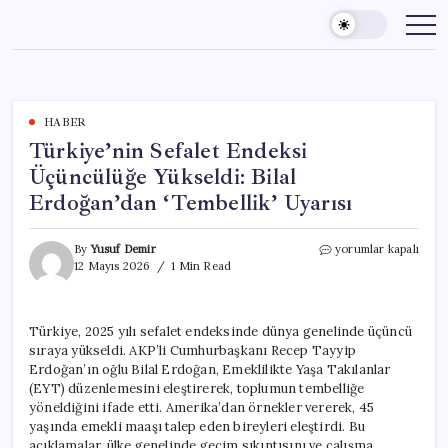
Skip
to
content
HABER
Türkiye’nin Sefalet Endeksi
Üçüncülüğe Yükseldi: Bilal
Erdoğan’dan ‘Tembellik’ Uyarısı
Türkiye’nin
By
Yusuf Demir
yorumlar kapalı
Sefalet
12 Mayıs 2026
1 Min Read
Endeksi
Üçüncülüğe
Yükseldi:
Türkiye, 2025 yılı sefalet endeksinde dünya genelinde üçüncü
Bilal
sıraya yükseldi. AKP’li Cumhurbaşkanı Recep Tayyip
Erdoğan’dan
‘Tembellik’
Erdoğan’ın oğlu Bilal Erdoğan, Emeklilikte Yaşa Takılanlar
Uyarısı
(EYT) düzenlemesini eleştirerek, toplumun tembelliğe
için
yöneldiğini ifade etti. Amerika’dan örnekler vererek, 45
yaşında emekli maaşı talep eden bireyleri eleştirdi. Bu
açıklamalar, ülke genelinde geçim sıkıntısını ve çalışma