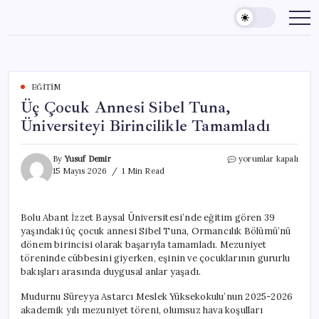
Skip
to
content
EĞITIM
Üç Çocuk Annesi Sibel Tuna,
Üniversiteyi Birincilikle Tamamladı
Üç
By
Yusuf Demir
yorumlar kapalı
Çocuk
15 Mayıs 2026
1 Min Read
Annesi
Sibel
Tuna,
Bolu Abant İzzet Baysal Üniversitesi’nde eğitim gören 39
Üniversiteyi
yaşındaki üç çocuk annesi Sibel Tuna, Ormancılık Bölümü’nü
Birincilikle
Tamamladı
dönem birincisi olarak başarıyla tamamladı. Mezuniyet
için
töreninde cübbesini giyerken, eşinin ve çocuklarının gururlu
bakışları arasında duygusal anlar yaşadı.
Mudurnu Süreyya Astarcı Meslek Yüksekokulu’nun 2025-2026
akademik yılı mezuniyet töreni, olumsuz hava koşulları