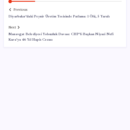
Previous
Diyarbakır’daki Peynir Üretim Tesisinde Patlama: 1 Ölü, 5 Yaralı
Next
Manavgat Belediyesi Yolsuzluk Davası: CHP’li Başkan Niyazi Nefi
Kara’ya 46 Yıl Hapis Cezası
SON YAZILAR
Artık çalışan primi tazminata yansıyacak
Cezaevlerinde iğne atsan yere düşmez