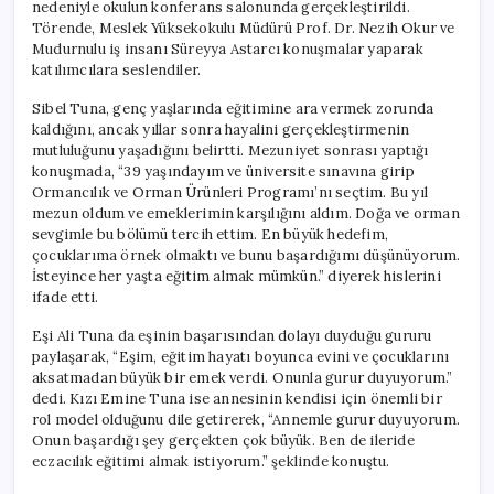
nedeniyle okulun konferans salonunda gerçekleştirildi.
Törende, Meslek Yüksekokulu Müdürü Prof. Dr. Nezih Okur ve
Mudurnulu iş insanı Süreyya Astarcı konuşmalar yaparak
katılımcılara seslendiler.
Sibel Tuna, genç yaşlarında eğitimine ara vermek zorunda
kaldığını, ancak yıllar sonra hayalini gerçekleştirmenin
mutluluğunu yaşadığını belirtti. Mezuniyet sonrası yaptığı
konuşmada, “39 yaşındayım ve üniversite sınavına girip
Ormancılık ve Orman Ürünleri Programı’nı seçtim. Bu yıl
mezun oldum ve emeklerimin karşılığını aldım. Doğa ve orman
sevgimle bu bölümü tercih ettim. En büyük hedefim,
çocuklarıma örnek olmaktı ve bunu başardığımı düşünüyorum.
İsteyince her yaşta eğitim almak mümkün.” diyerek hislerini
ifade etti.
Eşi Ali Tuna da eşinin başarısından dolayı duyduğu gururu
paylaşarak, “Eşim, eğitim hayatı boyunca evini ve çocuklarını
aksatmadan büyük bir emek verdi. Onunla gurur duyuyorum.”
dedi. Kızı Emine Tuna ise annesinin kendisi için önemli bir
rol model olduğunu dile getirerek, “Annemle gurur duyuyorum.
Onun başardığı şey gerçekten çok büyük. Ben de ileride
eczacılık eğitimi almak istiyorum.” şeklinde konuştu.