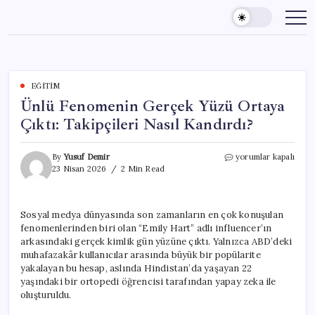
Skip
to
content
EĞITIM
Ünlü Fenomenin Gerçek Yüzü Ortaya
Çıktı: Takipçileri Nasıl Kandırdı?
Ünlü
By
Yusuf Demir
yorumlar kapalı
Fenomenin
23 Nisan 2026
2 Min Read
Gerçek
Yüzü
Ortaya
Sosyal medya dünyasında son zamanların en çok konuşulan
Çıktı:
fenomenlerinden biri olan “Emily Hart” adlı influencer’ın
Takipçileri
Nasıl
arkasındaki gerçek kimlik gün yüzüne çıktı. Yalnızca ABD’deki
Kandırdı?
muhafazakâr kullanıcılar arasında büyük bir popülarite
için
yakalayan bu hesap, aslında Hindistan’da yaşayan 22
yaşındaki bir ortopedi öğrencisi tarafından yapay zeka ile
oluşturuldu.