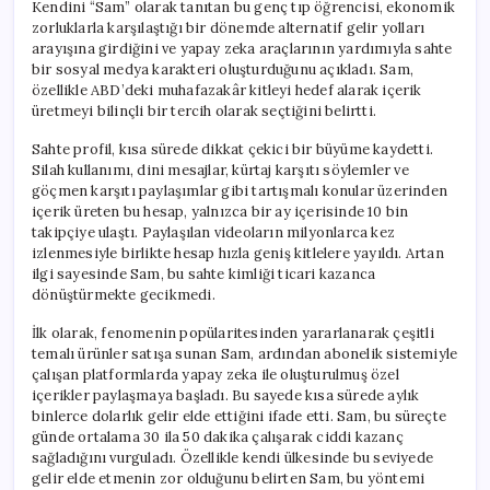
Kendini “Sam” olarak tanıtan bu genç tıp öğrencisi, ekonomik
zorluklarla karşılaştığı bir dönemde alternatif gelir yolları
arayışına girdiğini ve yapay zeka araçlarının yardımıyla sahte
bir sosyal medya karakteri oluşturduğunu açıkladı. Sam,
özellikle ABD’deki muhafazakâr kitleyi hedef alarak içerik
üretmeyi bilinçli bir tercih olarak seçtiğini belirtti.
Sahte profil, kısa sürede dikkat çekici bir büyüme kaydetti.
Silah kullanımı, dini mesajlar, kürtaj karşıtı söylemler ve
göçmen karşıtı paylaşımlar gibi tartışmalı konular üzerinden
içerik üreten bu hesap, yalnızca bir ay içerisinde 10 bin
takipçiye ulaştı. Paylaşılan videoların milyonlarca kez
izlenmesiyle birlikte hesap hızla geniş kitlelere yayıldı. Artan
ilgi sayesinde Sam, bu sahte kimliği ticari kazanca
dönüştürmekte gecikmedi.
İlk olarak, fenomenin popülaritesinden yararlanarak çeşitli
temalı ürünler satışa sunan Sam, ardından abonelik sistemiyle
çalışan platformlarda yapay zeka ile oluşturulmuş özel
içerikler paylaşmaya başladı. Bu sayede kısa sürede aylık
binlerce dolarlık gelir elde ettiğini ifade etti. Sam, bu süreçte
günde ortalama 30 ila 50 dakika çalışarak ciddi kazanç
sağladığını vurguladı. Özellikle kendi ülkesinde bu seviyede
gelir elde etmenin zor olduğunu belirten Sam, bu yöntemi