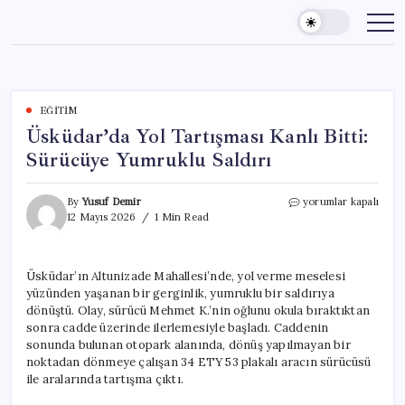
Skip
to
content
EĞITIM
Üsküdar’da Yol Tartışması Kanlı Bitti:
Sürücüye Yumruklu Saldırı
Üsküdar’da
By
Yusuf Demir
yorumlar kapalı
Yol
12 Mayıs 2026
1 Min Read
Tartışması
Kanlı
Bitti:
Üsküdar’ın Altunizade Mahallesi’nde, yol verme meselesi
Sürücüye
yüzünden yaşanan bir gerginlik, yumruklu bir saldırıya
Yumruklu
Saldırı
dönüştü. Olay, sürücü Mehmet K.’nin oğlunu okula bıraktıktan
için
sonra cadde üzerinde ilerlemesiyle başladı. Caddenin
sonunda bulunan otopark alanında, dönüş yapılmayan bir
noktadan dönmeye çalışan 34 ETY 53 plakalı aracın sürücüsü
ile aralarında tartışma çıktı.