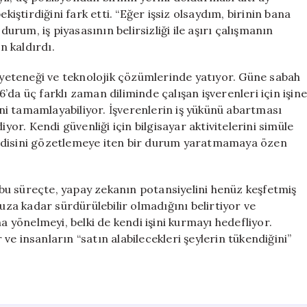
kiştirdiğini fark etti. “Eğer işsiz olsaydım, birinin bana
durum, iş piyasasının belirsizliği ile aşırı çalışmanın
 kaldırdı.
n yeteneği ve teknolojik çözümlerinde yatıyor. Güne sabah
da üç farklı zaman diliminde çalışan işverenleri için işine
şini tamamlayabiliyor. İşverenlerin iş yükünü abartması
yor. Kendi güvenliği için bilgisayar aktivitelerini simüle
endisini gözetlemeye iten bir durum yaratmamaya özen
u bu süreçte, yapay zekanın potansiyelini henüz keşfetmiş
a kadar sürdürülebilir olmadığını belirtiyor ve
a yönelmeyi, belki de kendi işini kurmayı hedefliyor.
e insanların “satın alabilecekleri şeylerin tükendiğini”