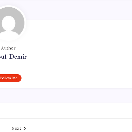
Author
suf Demir
Follow Me
Next