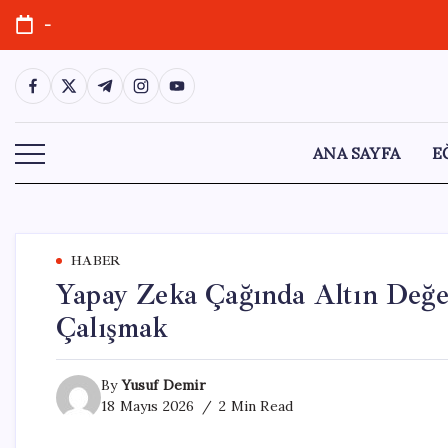
Skip
-
to
content
https://www.facebook.com/
https://twitter.com/
https://t.me/
https://www.instagram.com/
https://youtube.com/
ANA SAYFA
E
HABER
Yapay Zeka Çağında Altın Değe
Çalışmak
By
Yusuf Demir
18 Mayıs 2026
2 Min Read