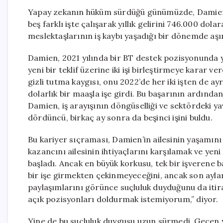
Yapay zekanın hüküm sürdüğü günümüzde, Damien 
beş farklı işte çalışarak yıllık gelirini 746.000 do
meslektaşlarının iş kaybı yaşadığı bir dönemde aşır
Damien, 2021 yılında bir BT destek pozisyonunda ya
yeni bir teklif üzerine iki işi birleştirmeye karar 
gizli tutma kaygısı, onu 2022’de her iki işten de ay
dolarlık bir maaşla işe girdi. Bu başarının ardından 
Damien, iş arayışının döngüselliği ve sektördeki y
dördüncü, birkaç ay sonra da beşinci işini buldu.
Bu kariyer sıçraması, Damien’in ailesinin yaşamını 
kazancını ailesinin ihtiyaçlarını karşılamak ve yen
başladı. Ancak en büyük korkusu, tek bir işverene 
bir işe girmekten çekinmeyeceğini, ancak son aylar
paylaşımlarını görünce suçluluk duyduğunu da itir
açık pozisyonları doldurmak istemiyorum,” diyor.
Yine de bu suçluluk duygusu uzun sürmedi. Geçen yı