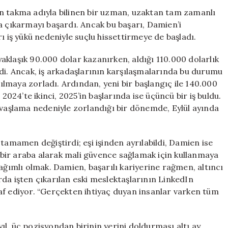
Değerinde
takma adıyla bilinen bir uzman, uzaktan tam zamanlı
Kariyer:
lara çıkarmayı başardı. Ancak bu başarı, Damien’i
Aynı
ı iş yükü nedeniyle suçlu hissettirmeye de başladı.
Anda
5
klaşık 90.000 dolar kazanırken, aldığı 110.000 dolarlık
İşte
verdi. Ancak, iş arkadaşlarının karşılaşmalarında bu durumu
Çalışmak
rılmaya zorladı. Ardından, yeni bir başlangıç ile 140.000
için
2024’te ikinci, 2025’in başlarında ise üçüncü bir iş buldu.
avaşlama nedeniyle zorlandığı bir dönemde, Eylül ayında
tamamen değiştirdi; eşi işinden ayrılabildi, Damien ise
i bir araba alarak mali güvence sağlamak için kullanmaya
bağımlı olmak. Damien, başarılı kariyerine rağmen, altıncı
da işten çıkarılan eski meslektaşlarının LinkedIn
af ediyor. “Gerçekten ihtiyaç duyan insanlar varken tüm
l, üç pozisyondan birinin yerini doldurması altı ay