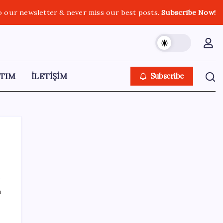
o our newsletter & never miss our best posts.
Subscribe Now!
TIM
İLETİŞİM
Subscribe
SON YAZILAR
ı
250 milyar $’lık Kerkük ortaklığı