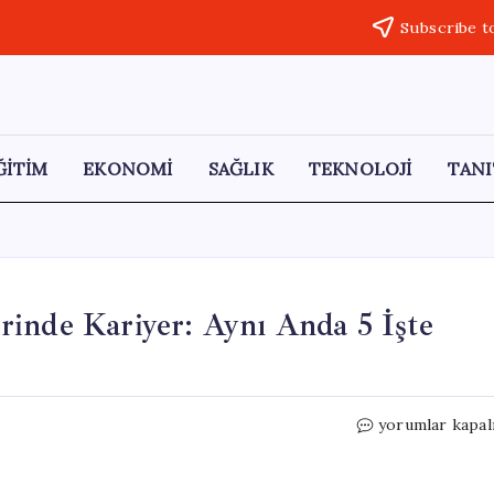
Subscribe t
ĞİTİM
EKONOMİ
SAĞLIK
TEKNOLOJİ
TANI
rinde Kariyer: Aynı Anda 5 İşte
Yapay
yorumlar kapal
Zeka
Çağında
Altın