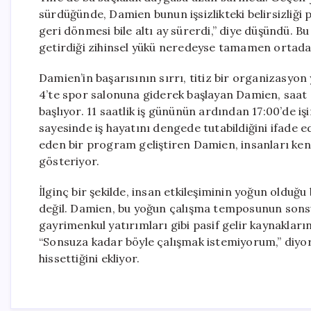
sürdüğünde, Damien bunun işsizlikteki belirsizliği pe
geri dönmesi bile altı ay sürerdi,” diye düşündü. Bu 
getirdiği zihinsel yükü neredeyse tamamen ortadan
Damien’in başarısının sırrı, titiz bir organizasyo
4’te spor salonuna giderek başlayan Damien, saat 6’
başlıyor. 11 saatlik iş gününün ardından 17:00’de i
sayesinde iş hayatını dengede tutabildiğini ifade edi
eden bir program geliştiren Damien, insanları k
gösteriyor.
İlginç bir şekilde, insan etkileşiminin yoğun olduğ
değil. Damien, bu yoğun çalışma temposunun sonsuz
gayrimenkul yatırımları gibi pasif gelir kaynakların
“Sonsuza kadar böyle çalışmak istemiyorum,” diyor v
hissettiğini ekliyor.