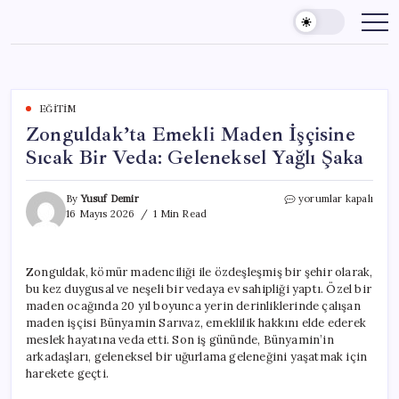
Skip
to
content
EĞITIM
Zonguldak’ta Emekli Maden İşçisine
Sıcak Bir Veda: Geleneksel Yağlı Şaka
Zonguldak’ta
By
Yusuf Demir
yorumlar kapalı
Emekli
16 Mayıs 2026
1 Min Read
Maden
İşçisine
Sıcak
Zonguldak, kömür madenciliği ile özdeşleşmiş bir şehir olarak,
Bir
bu kez duygusal ve neşeli bir vedaya ev sahipliği yaptı. Özel bir
Veda:
Geleneksel
maden ocağında 20 yıl boyunca yerin derinliklerinde çalışan
Yağlı
maden işçisi Bünyamin Sarıvaz, emeklilik hakkını elde ederek
Şaka
meslek hayatına veda etti. Son iş gününde, Bünyamin’in
için
arkadaşları, geleneksel bir uğurlama geleneğini yaşatmak için
harekete geçti.