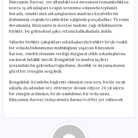
Bünyamin Sarıvaz, yer altındaki son mesaisini tamamladıktan
sonra, iş arkadaşları ocağın soyunma odasında toplandı.
Burada, emekli olan arkadaşlarının madenci kıyafetlerini
(tulumunu) coşkulu tezahüratlar eşliğinde parçaladılar. Törenin
devamında, Bünyamin’in üzerine makine yağı dökülmesiyle
birlikte, bu geleneksel şaka ortamı kahkahalarla doldu.
Yıllardır birlikte çalıştıkları arkadaşlarıyla birlikte böyle renkli
bir vedada bulunmanın mutluluğunu yaşayan Bünyamin
Sarıvaz, emekli olmanın verdiği duygusal yükle arkadaşlarına
sarılarak helallik istedi. Zonguldak’ın maden işçileri
arasındaki bu geleneksel uğurlama, dostluk ve dayanışmanın
güzel bir örneğini sergiledi.
Zonguldak, kömürün başkenti olmanın yanı sıra, bu tür sıcak
anlarla da adından söz ettirmeye devam ediyor. 20 yıl süren
bir emeğin ardından, böyle unutulmaz bir veda anısı,
Bünyamin Sarıvaz’ın hayatında daima özel bir yer edinecek.