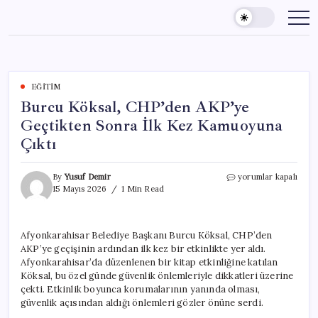
Skip
to
content
EĞITIM
Burcu Köksal, CHP’den AKP’ye
Geçtikten Sonra İlk Kez Kamuoyuna
Çıktı
Burcu
By
Yusuf Demir
yorumlar kapalı
Köksal,
15 Mayıs 2026
1 Min Read
CHP’den
AKP’ye
Geçtikten
Afyonkarahisar Belediye Başkanı Burcu Köksal, CHP’den
Sonra
AKP’ye geçişinin ardından ilk kez bir etkinlikte yer aldı.
İlk
Kez
Afyonkarahisar’da düzenlenen bir kitap etkinliğine katılan
Kamuoyuna
Köksal, bu özel günde güvenlik önlemleriyle dikkatleri üzerine
Çıktı
çekti. Etkinlik boyunca korumalarının yanında olması,
için
güvenlik açısından aldığı önlemleri gözler önüne serdi.