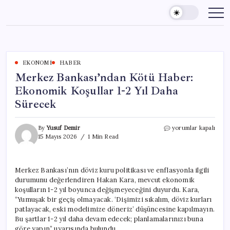
Skip
to
content
EKONOMI
HABER
Merkez Bankası’ndan Kötü Haber:
Ekonomik Koşullar 1-2 Yıl Daha
Sürecek
Merkez
By
Yusuf Demir
yorumlar kapalı
Bankası’ndan
15 Mayıs 2026
1 Min Read
Kötü
Haber:
Ekonomik
Merkez Bankası’nın döviz kuru politikası ve enflasyonla ilgili
Koşullar
durumunu değerlendiren Hakan Kara, mevcut ekonomik
1-
2
koşulların 1-2 yıl boyunca değişmeyeceğini duyurdu. Kara,
Yıl
“Yumuşak bir geçiş olmayacak. ‘Dişimizi sıkalım, döviz kurları
Daha
patlayacak, eski modelimize döneriz’ düşüncesine kapılmayın.
Sürecek
Bu şartlar 1-2 yıl daha devam edecek; planlamalarınızı buna
için
göre yapın” uyarısında bulundu.