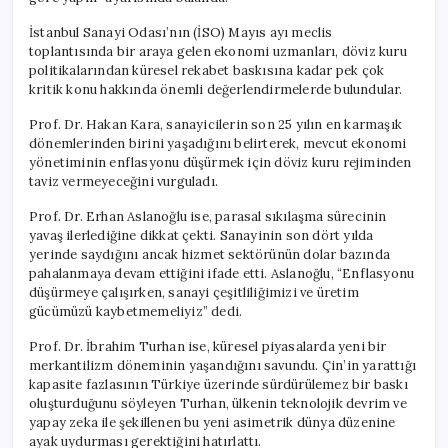
İstanbul Sanayi Odası’nın (İSO) Mayıs ayı meclis
toplantısında bir araya gelen ekonomi uzmanları, döviz kuru
politikalarından küresel rekabet baskısına kadar pek çok
kritik konu hakkında önemli değerlendirmelerde bulundular.
Prof. Dr. Hakan Kara, sanayicilerin son 25 yılın en karmaşık
dönemlerinden birini yaşadığını belirterek, mevcut ekonomi
yönetiminin enflasyonu düşürmek için döviz kuru rejiminden
taviz vermeyeceğini vurguladı.
Prof. Dr. Erhan Aslanoğlu ise, parasal sıkılaşma sürecinin
yavaş ilerlediğine dikkat çekti. Sanayinin son dört yılda
yerinde saydığını ancak hizmet sektörünün dolar bazında
pahalanmaya devam ettiğini ifade etti. Aslanoğlu, “Enflasyonu
düşürmeye çalışırken, sanayi çeşitliliğimizi ve üretim
gücümüzü kaybetmemeliyiz” dedi.
Prof. Dr. İbrahim Turhan ise, küresel piyasalarda yeni bir
merkantilizm döneminin yaşandığını savundu. Çin’in yarattığı
kapasite fazlasının Türkiye üzerinde sürdürülemez bir baskı
oluşturduğunu söyleyen Turhan, ülkenin teknolojik devrim ve
yapay zeka ile şekillenen bu yeni asimetrik dünya düzenine
ayak uydurması gerektiğini hatırlattı.