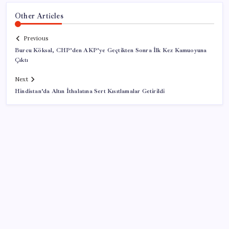
Other Articles
Previous
Burcu Köksal, CHP’den AKP’ye Geçtikten Sonra İlk Kez Kamuoyuna
Çıktı
Next
Hindistan’da Altın İthalatına Sert Kısıtlamalar Getirildi
SON YAZILAR
Artık çalışan primi tazminata yansıyacak