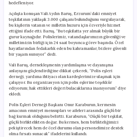
hedefleniyor.
Açılışta konuşan Vali Aydın Baruş, Erzurum’daki emniyet
teşkilatının yaklaşık 3.000 çalışanı bulunduğunu vurgulayarak,
bu kişilerin vatanın ve milletin huzuru için özveriyle hizmet
ettiğini ifade etti. Baruş, “Bu teşkilatta yer almak büyük bir
gurur kaynağıdır. Polislerimiz, vatandaşlarımızın güvenliği ve
milletimizin birliği için 24 saat boyunca görev başında. Özel
hayatlarından fedakarlık eden bu kahramanlar, bizlere güvenli
bir yaşam sunuyor” dedi.
Vali Baruş, dernekleşmenin yardımlaşma ve dayanışma
anlayışını güçlendirdiğine dikkat çekerek, “Polis eşleri
derneği, yardıma ihtiyacı olan kardeşlerimize ulaşmak için
çalışıyor. Bu organizasyon için polis eşlerine teşekkür
ediyorum; hak ettikleri değeri bulacaklarına inanıyorum” diye
ekledi.
Polis Eşleri Derneği Başkanı Onur Karaburun, kermesin
amacının emniyet mensupları ve aileleri arasında güçlü bir
bağ kurmak olduğunu belirtti. Karaburun, “Güçlü bir teşkilat,
güçlü birliktelikten doğar. Bu kermes, hem birlikteliğimizi
pekiştirecek hem de özel durumu olan personelimize destek
olma fırsatı sunacak” ifadelerini kullandı.