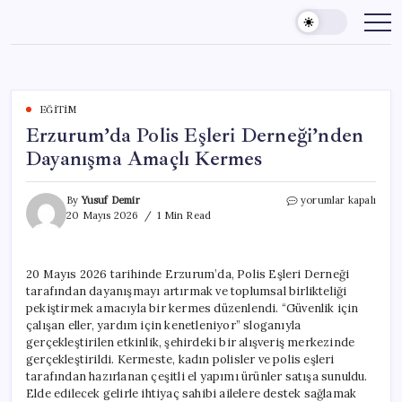
Skip
to
content
EĞITIM
Erzurum’da Polis Eşleri Derneği’nden
Dayanışma Amaçlı Kermes
Erzurum’da
By
Yusuf Demir
yorumlar kapalı
Polis
20 Mayıs 2026
1 Min Read
Eşleri
Derneği’nden
Dayanışma
20 Mayıs 2026 tarihinde Erzurum’da, Polis Eşleri Derneği
Amaçlı
tarafından dayanışmayı artırmak ve toplumsal birlikteliği
Kermes
için
pekiştirmek amacıyla bir kermes düzenlendi. “Güvenlik için
çalışan eller, yardım için kenetleniyor” sloganıyla
gerçekleştirilen etkinlik, şehirdeki bir alışveriş merkezinde
gerçekleştirildi. Kermeste, kadın polisler ve polis eşleri
tarafından hazırlanan çeşitli el yapımı ürünler satışa sunuldu.
Elde edilecek gelirle ihtiyaç sahibi ailelere destek sağlamak