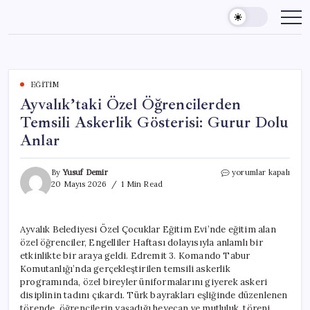
Skip
to
content
EĞITIM
Ayvalık’taki Özel Öğrencilerden
Temsili Askerlik Gösterisi: Gurur Dolu
Anlar
Ayvalık’taki
By
Yusuf Demir
yorumlar kapalı
Özel
20 Mayıs 2026
1 Min Read
Öğrencilerden
Temsili
Askerlik
Ayvalık Belediyesi Özel Çocuklar Eğitim Evi’nde eğitim alan
Gösterisi:
özel öğrenciler, Engelliler Haftası dolayısıyla anlamlı bir
Gurur
Dolu
etkinlikte bir araya geldi. Edremit 3. Komando Tabur
Anlar
Komutanlığı’nda gerçekleştirilen temsili askerlik
için
programında, özel bireyler üniformalarını giyerek askeri
disiplinin tadını çıkardı. Türk bayrakları eşliğinde düzenlenen
törende, öğrencilerin yaşadığı heyecan ve mutluluk, töreni