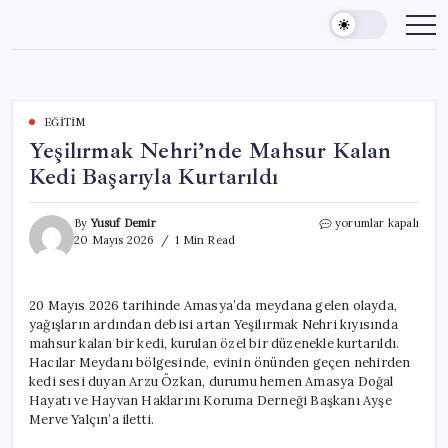
Skip
to
content
EĞITIM
Yeşilırmak Nehri’nde Mahsur Kalan
Kedi Başarıyla Kurtarıldı
Yeşilırmak
By
Yusuf Demir
yorumlar kapalı
Nehri’nde
20 Mayıs 2026
1 Min Read
Mahsur
Kalan
Kedi
20 Mayıs 2026 tarihinde Amasya’da meydana gelen olayda,
Başarıyla
yağışların ardından debisi artan Yeşilırmak Nehri kıyısında
Kurtarıldı
için
mahsur kalan bir kedi, kurulan özel bir düzenekle kurtarıldı.
Hacılar Meydanı bölgesinde, evinin önünden geçen nehirden
kedi sesi duyan Arzu Özkan, durumu hemen Amasya Doğal
Hayatı ve Hayvan Haklarını Koruma Derneği Başkanı Ayşe
Merve Yalçın’a iletti.